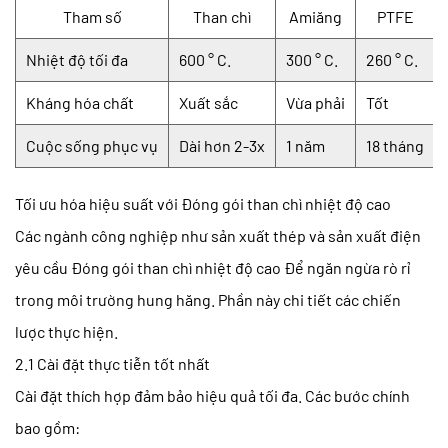
Tham số
Than chì
Amiăng
PTFE
Nhiệt độ tối đa
600 ° C.
300 ° C.
260 ° C.
Kháng hóa chất
Xuất sắc
Vừa phải
Tốt
Cuộc sống phục vụ
Dài hơn 2-3x
1 năm
18 tháng
Tối ưu hóa hiệu suất với
Đóng gói than chì nhiệt độ cao
Các ngành công nghiệp như sản xuất thép và sản xuất điện
yêu cầu
Đóng gói than chì nhiệt độ cao
Để ngăn ngừa rò rỉ
trong môi trường hung hăng. Phần này chi tiết các chiến
lược thực hiện.
2.1 Cài đặt thực tiễn tốt nhất
Cài đặt thích hợp đảm bảo hiệu quả tối đa. Các bước chính
bao gồm: