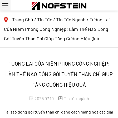
Trang Chủ
/
Tin Tức
/
Tin Tức Ngành
/
Tương Lai
Của Niêm Phong Công Nghiệp: Làm Thế Nào Đóng
Gói Tuyến Than Chì Giúp Tăng Cường Hiệu Quả
TƯƠNG LAI CỦA NIÊM PHONG CÔNG NGHIỆP:
LÀM THẾ NÀO ĐÓNG GÓI TUYẾN THAN CHÌ GIÚP
TĂNG CƯỜNG HIỆU QUẢ
2025.07.10
Tin tức ngành
Tại sao đóng gói tuyến than chì đang cách mạng hóa các giải